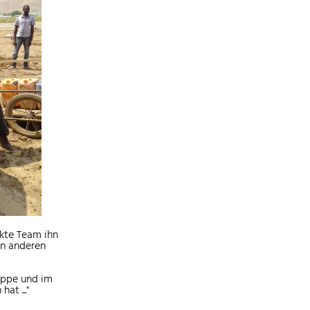
kte Team ihn
den anderen
ruppe und im
at ..."