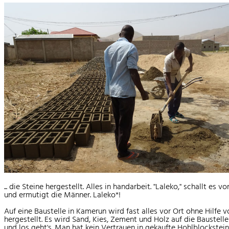
... die Steine hergestellt. Alles in handarbeit. "Laleko," schallt es v
und ermutigt die Männer. Laleko*!
Auf eine Baustelle in Kamerun wird fast alles vor Ort ohne Hilfe
hergestellt. Es wird Sand, Kies, Zement und Holz auf die Baustelle
und los geht's. Man hat kein Vertrauen in gekaufte Hohlblockstein