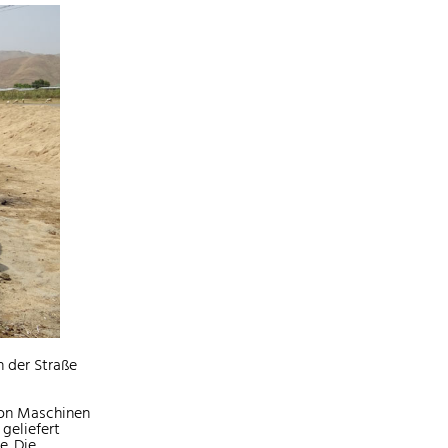
on der Straße
 von Maschinen
 geliefert
e. Die